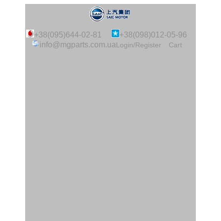
+38(095)644-02-81
+38(098)012-05-96
info@mgparts.com.ua
Login/Register
Cart