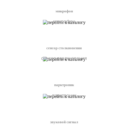
микрофон
микрофон
сенсор столкновения
сенсор столкновения
парктроник
парктроник
звуковой сигнал