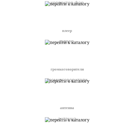
корректор фар
плеер
плеер
громкоговорители
громкоговорители
антенна
антенна